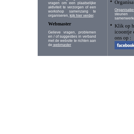
Organisa
vragen om een plaatselijke
aktiviteit te verzorgen of een
Organisatie
workshop samenzang te
steunen
organiseren,
kijk hier verder
.
samenwerk
Webmaster
Klik op h
icoontje 
Gelieve vragen, problemen
en / of suggesties in verband
ons op :
met de website te richten aan
de
webmaster