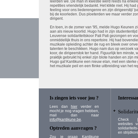
leerden we. De man in kwestie werd reeds na enkel
repetities vriendelijk bedankt. Het klikte niet. Hij had
feeling voor ons liederengenre en zijn dirigeerstijl 'pa
bij de koorleden. Dus ploeterden we maar verder zo
dirigent.
En toen, in de zomer van '95, melde Hugo Keunen zi
aan als nieuw koorlid. Hugo had in zijn studententijd 
Leuvense solidariteitskoor Pati Pati gezongen en vo
onmiddellijk thuis in ons repertoire. Hij had bovendi
muzikale opleiding achter de rug en bleek over on
talenten te beschikken. Hugo nam dus op verzoek va
koor, de dirigeerstok ter hand. Figuurlijk ten minste, 
praktijk gebruikt hij enkel zijn blote handen en zijn m
Hugo gaf Kantikune een nieuw elan, met een sterke 
het muzikale peil en een flinke uitbreiding van het re
Is zingen iets voor jou ?
Interessa
Lees dan
hier
verder en
mocht je nog vragen hebben,
Solidarit
mail dan naar
info@kantikune.be
.
Check
websites 
Optreden aanvragen ?
solidaritei
en strijdkor
Zou je graag Kantikune