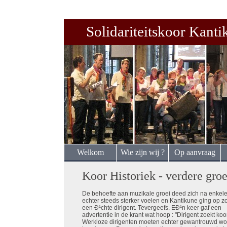
Solidariteitskoor Kanti
Welkom
Wie zijn wij ?
Op aanvraag
Koor Historiek - verdere groei
De behoefte aan muzikale groei deed zich na enkele
echter steeds sterker voelen en Kantikune ging op z
een Ð¹chte dirigent. Tevergeefs. EÐ¹n keer gaf een
advertentie in de krant wat hoop : "Dirigent zoekt koor
Werkloze dirigenten moeten echter gewantrouwd wo